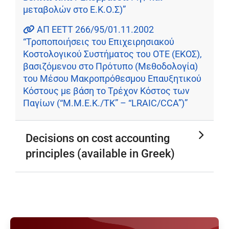
μεταβολών στο Ε.Κ.Ο.Σ)”
ΑΠ ΕΕΤΤ 266/95/01.11.2002
“Τροποποιήσεις του Επιχειρησιακού
Κοστολογικού Συστήματος του ΟΤΕ (ΕΚΟΣ),
βασιζόμενου στο Πρότυπο (Μεθοδολογία)
του Μέσου Μακροπρόθεσμου Επαυξητικού
Κόστους με βάση το Τρέχον Κόστος των
Παγίων (“Μ.Μ.Ε.Κ./ΤΚ” – “LRAIC/CCA”)”
Decisions on cost accounting
principles (available in Greek)