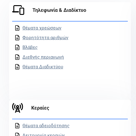
Τηλεφωνία & Διαδίκτυο
Θέματα χρεώσεων
Φορητότητα αριθμών
Βλάβες
Διεθνής περιαγωγή
Θέματα Διαδικτύου
Κεραίες
Θέματα αδειοδότησης
Λειτουργία κεραιών