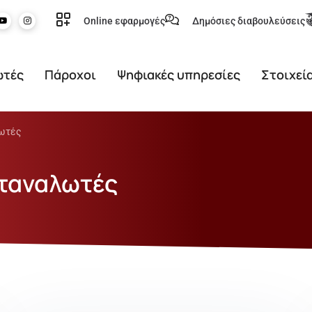
Online εφαρμογές
Δημόσιες διαβουλεύσεις
ωτές
Πάροχοι
Ψηφιακές υπηρεσίες
Στοιχεί
λωτές
αταναλωτές