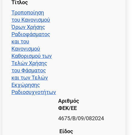
Τίτλος
Τροποποίηση
του Κανονισμού
Όρων Χρήσης
Ραδιοφάσματος
και του
Κανονισμού
Καθορισμού των
Τελών Χρήσης
του Φάσματος
και των Τελών
Εκχώρησης
Ραδιοσυχνοτήτων
Αριθμός
ΦΕΚ/EE
4675/B/09/082024
Είδος