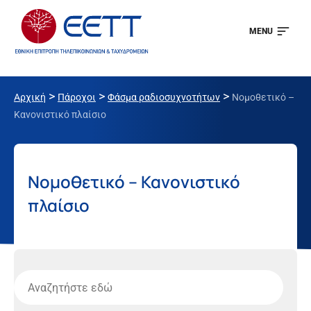
MENU
>
>
>
Αρχική
Πάροχοι
Φάσμα ραδιοσυχνοτήτων
Νομοθετικό –
Κανονιστικό πλαίσιο
Νομοθετικό – Κανονιστικό
πλαίσιο