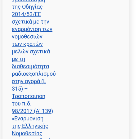
της Οδηγίας
2014/53/ΕΕ
σχετικά με την
εναρμόνιση των
νομοθεσιών
των κρατών
μελών σχετικά
με τη
διαθεσιμότητα
ραδιοεξοπλισμού
στην αγορά (L
315) –
Τροποποίηση
του π.δ.
98/2017 (Α’ 139)
«Εναρμόνιση
της Ελληνικής
Νομοθεσίας