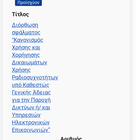
Προϊσχύον
Τίτλος
Διόρθωση
σφάλματος
“Κανονισμός
Χρήσης και
Χορήγησης
Δικαιωμάτων
Χρήσης
Ραδιοσυχνοτήτων
υπό Καθεστώς
Γενικής Άδειας
για την Παροχή
Δικτύων ή/ και
Υπηρεσιών
Ηλεκτρονικών
Επικοινωνιών”
Αριθμός