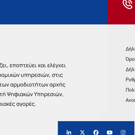
Δήλ
Όρο
ει, εποπτεύει και ελέγχει
Δήλ
ρομικών υπηρεσιών, στις
Ρυθμ
 των αρμοδιοτήτων αρχής
Πολι
στή Ψηφιακών Υπηρεσιών,
Ανο
φιακές αγορές.