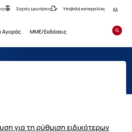
εις
Συχνές ερωτήσεις
Υποβολή καταγγελίας
Ελ
α Αγοράς
ΜΜΕ/Εκδόσεις
υση για τη ρύθμιση ειδικότερων