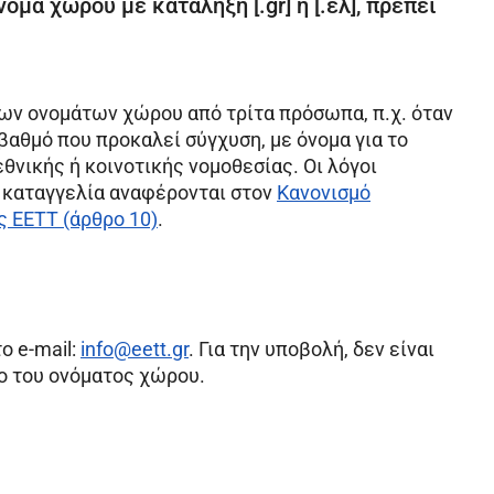
μα χώρου με κατάληξη [.gr] ή [.ελ], πρέπει
ων ονομάτων χώρου από τρίτα πρόσωπα, π.χ. όταν
βαθμό που προκαλεί σύγχυση, με όνομα για το
θνικής ή κοινοτικής νομοθεσίας. Οι λόγοι
η καταγγελία αναφέρονται στον
Κανονισμό
 ΕΕΤΤ (άρθρο 10)
.
ο e-mail:
info@eett.gr
. Για την υποβολή, δεν είναι
ο του ονόματος χώρου.