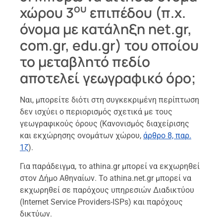
ου
χώρου 3
επιπέδου (π.χ.
όνομα με κατάληξη net.gr,
com.gr, edu.gr) του οποίου
το μεταβλητό πεδίο
αποτελεί γεωγραφικό όρο;
Ναι, μπορείτε διότι στη συγκεκριμένη περίπτωση
δεν ισχύει ο περιορισμός σχετικά με τους
γεωγραφικούς όρους (Κανονισμός διαχείρισης
και εκχώρησης ονομάτων χώρου,
άρθρο 8, παρ.
1ζ
).
Για παράδειγμα, το athina.gr μπορεί να εκχωρηθεί
στον Δήμο Αθηναίων. Το athina.net.gr μπορεί να
εκχωρηθεί σε παρόχους υπηρεσιών Διαδικτύου
(Internet Service Providers-ISPs) και παρόχους
δικτύων.