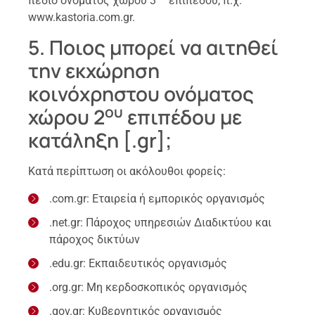
πεδίο ονόματος χώρου 3
επιπέδου, π.χ.
www.kastoria.com.gr.
5. Ποιος μπορεί να αιτηθεί
την εκχώρηση
κοινόχρηστου ονόματος
ου
χώρου 2
επιπέδου με
κατάληξη [.gr];
Κατά περίπτωση οι ακόλουθοι φορείς:
.com.gr: Εταιρεία ή εμπορικός οργανισμός
.net.gr: Πάροχος υπηρεσιών Διαδικτύου και
πάροχος δικτύων
.edu.gr: Εκπαιδευτικός οργανισμός
.org.gr: Μη κερδοσκοπικός οργανισμός
.gov.gr: Κυβερνητικός οργανισμός