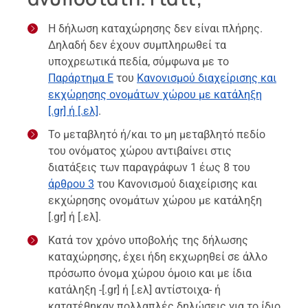
Η δήλωση καταχώρησης δεν είναι πλήρης.
Δηλαδή δεν έχουν συμπληρωθεί τα
υποχρεωτικά πεδία, σύμφωνα με το
Παράρτημα Ε
του
Κανονισμού διαχείρισης και
εκχώρησης ονομάτων χώρου με κατάληξη
[.gr] ή [.ελ]
.
Το μεταβλητό ή/και το μη μεταβλητό πεδίο
του ονόματος χώρου αντιβαίνει στις
διατάξεις των παραγράφων 1 έως 8 του
άρθρου 3
του Κανονισμού διαχείρισης και
εκχώρησης ονομάτων χώρου με κατάληξη
[.gr] ή [.ελ].
Κατά τον χρόνο υποβολής της δήλωσης
καταχώρησης, έχει ήδη εκχωρηθεί σε άλλο
πρόσωπο όνομα χώρου όμοιο και με ίδια
κατάληξη -[.gr] ή [.ελ] αντίστοιχα- ή
κατατέθηκαν πολλαπλές δηλώσεις για το ίδιο