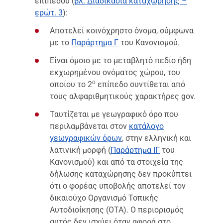
επιπέδου (
βλ. Διαδικασία καταχώρησης –
ερώτ. 3
):
Αποτελεί κοινόχρηστο όνομα, σύμφωνα
με το
Παράρτημα Γ
του Κανονισμού.
Είναι όμοιο με το μεταβλητό πεδίο ήδη
εκχωρημένου ονόματος χώρου, του
ο
οποίου το 2
επίπεδο συντίθεται από
τους αλφαριθμητικούς χαρακτήρες gov.
Ταυτίζεται με γεωγραφικό όρο που
περιλαμβάνεται στον
κατάλογο
γεωγραφικών όρων
, στην ελληνική και
λατινική μορφή (
Παράρτημα ΙΓ
του
Κανονισμού) και από τα στοιχεία της
δήλωσης καταχώρησης δεν προκύπτει
ότι ο φορέας υποβολής αποτελεί τον
δικαιούχο Οργανισμό Τοπικής
Αυτοδιοίκησης (ΟΤΑ). Ο περιορισμός
αυτός δεν ισχύει όταν αφορά στο