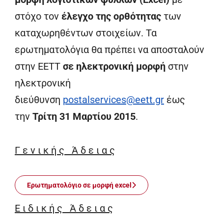
στόχο τον
έλεγχο της ορθότητας
των
καταχωρηθέντων στοιχείων. Τα
ερωτηματολόγια θα πρέπει να αποσταλούν
στην ΕΕΤΤ
σε ηλεκτρονική μορφή
στην
ηλεκτρονική
διεύθυνση
postalservices@eett.gr
έως
την
Τρίτη 31 Μαρτίου 2015
.
Γ ε ν ι κ ή ς Ά δ ε ι α ς
Ερωτηματολόγιο σε μορφή excel
Ε ι δ ι κ ή ς Ά δ ε ι α ς