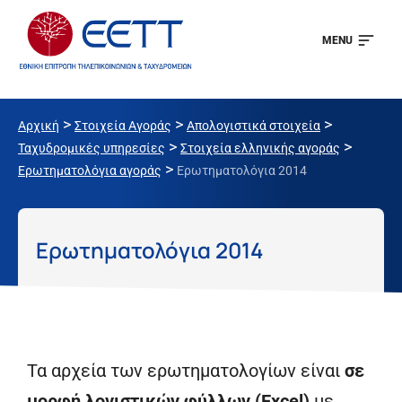
MENU
>
>
>
Αρχική
Στοιχεία Αγοράς
Απολογιστικά στοιχεία
>
>
Ταχυδρομικές υπηρεσίες
Στοιχεία ελληνικής αγοράς
>
Ερωτηματολόγια αγοράς
Ερωτηματολόγια 2014
Ερωτηματολόγια 2014
Τα αρχεία των ερωτηματολογίων είναι
σε
μορφή λογιστικών φύλλων (Excel)
με