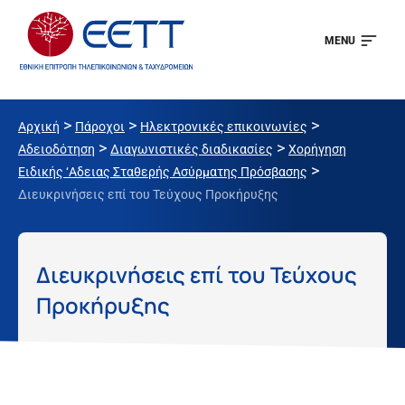
MENU
>
>
>
Αρχική
Πάροχοι
Ηλεκτρονικές επικοινωνίες
>
>
Αδειοδότηση
Διαγωνιστικές διαδικασίες
Χορήγηση
>
Ειδικής ‘Αδειας Σταθερής Ασύρματης Πρόσβασης
Διευκρινήσεις επί του Τεύχους Προκήρυξης
Διευκρινήσεις επί του Τεύχους
Προκήρυξης