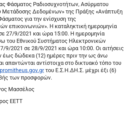
ίας Φάσματος Ραδιοσυχνοτήτων, Ασύρματου
υ Μετάδοσης Δεδομένων» της Πράξης «Ανάπτυξη
άσματος για την ενίσχυση της
κών επικοινωνιών». Η καταληκτική ημερομηνία
ε 27/9/2021 και ώρα 15:00. Η ημερομηνία
ω του Εθνικού Συστήματος Ηλεκτρονικών
9/2021 σε 28/9/2021 και ώρα 10:00. Οι αιτήσεις
ν έως δώδεκα (12) ημέρες πριν την ως άνω
 απαντώνται αντίστοιχα στο δικτυακό τόπο του
romitheus.gov.gr
του Ε.Σ.Η.ΔΗ.Σ. μέχρι έξι (6)
αβής των προσφορών.
νος Μασσέλος
ρος ΕΕΤΤ