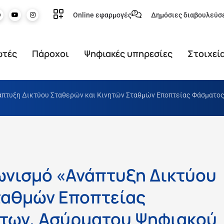
Online εφαρμογές
Δημόσιες διαβουλεύσ
ωτές
Πάροχοι
Ψηφιακές υπηρεσίες
Στοιχεί
άπτυξη Δικτύου Σταθερών και Κινητών Σταθμών Εποπτείας Φάσματος
ωνισμό «Ανάπτυξη Δικτύου
ταθμών Εποπτείας
των, Ασύρματου Ψηφιακού