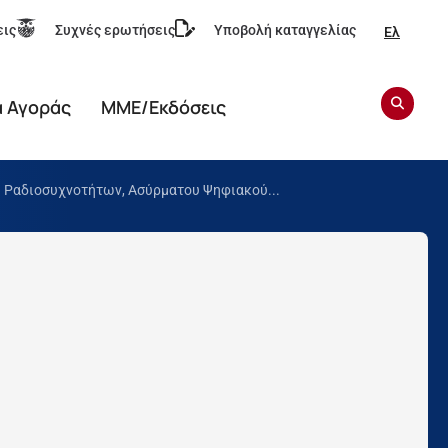
εις
Συχνές ερωτήσεις
Υποβολή καταγγελίας
Ελ
α Αγοράς
ΜΜΕ/Εκδόσεις
 Ραδιοσυχνοτήτων, Ασύρματου Ψηφιακού...