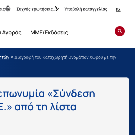
εις
Συχνές ερωτήσεις
Υποβολή καταγγελίας
Ελ
α Αγοράς
ΜΜΕ/Εκδόσεις
>
ητών
Διαγραφή του Καταχωρητή Ονομάτων Χώρου με την
επωνυμία «Σύνδεση
E.» από τη λίστα