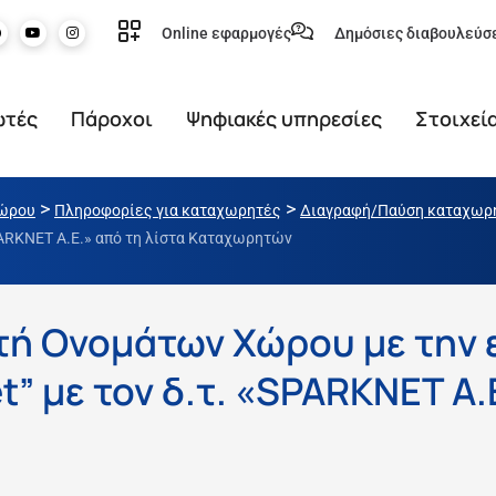
Online εφαρμογές
Δημόσιες διαβουλεύσ
ωτές
Πάροχοι
Ψηφιακές υπηρεσίες
Στοιχεί
>
>
χώρου
Πληροφορίες για καταχωρητές
Διαγραφή/Παύση καταχωρ
PARKNET A.E.» από τη λίστα Καταχωρητών
τή Ονομάτων Χώρου με την 
” με τον δ.τ. «SPARKNET A.