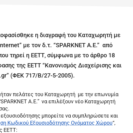
ποφασίσθηκε η διαγραφή του Καταχωρητή με
ternet” με τον δ.τ. “SPARKNET A.E.” από
ου τηρεί η ΕΕΤΤ, σύμφωνα με το άρθρο 18
όφασης της ΕΕΤΤ “Κανονισμός Διαχείρισης και
r” (ΦΕΚ 717/Β/27-5-2005).
υ ήταν πελάτες του Καταχωρητή με την επωνυμία
. “SPARKNET A.E.” να επιλέξουν νέο Καταχωρητή
σας.
 εξουσιοδότησης μπορείτε να συμπληρώσετε και
ηση Κωδικού Εξουσιοδότησης Ονόματος Χώρου
“,
ς ΕΕΤΤ: