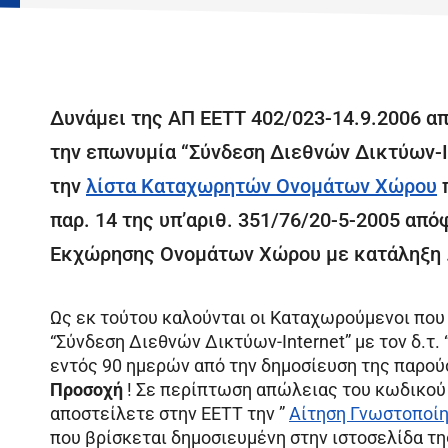
Δυνάμει της ΑΠ ΕΕΤΤ 402/023-14.9.2006 α
την επωνυμία “Σύνδεση Διεθνών Δικτύων-In
την
λίστα Καταχωρητών Ονομάτων Χώρου
π
παρ. 14 της υπ’αριθ. 351/76/20-5-2005 απ
Εκχώρησης Ονομάτων Χώρου με κατάληξη .g
Ως εκ τούτου καλούνται οι Καταχωρούμενοι πο
“Σύνδεση Διεθνών Δικτύων-Internet” με τον δ.τ
εντός 90 ημερών από την δημοσίευση της παρού
Προσοχή
! Σε περίπτωση απώλειας του κωδικού
αποστείλετε στην ΕΕΤΤ την ”
Αίτηση Γνωστοποί
που βρίσκεται δημοσιευμένη στην ιστοσελίδα τη