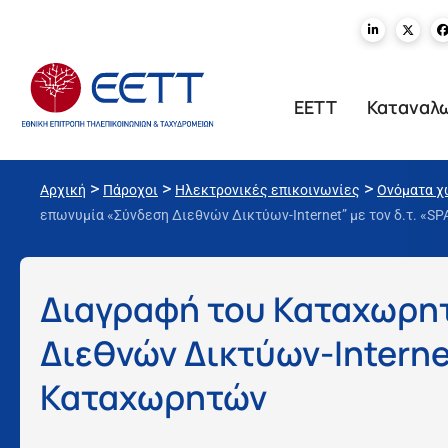
ΕΕΤΤ
Καταναλ
>
>
>
Αρχική
Πάροχοι
Ηλεκτρονικές επικοινωνίες
Ονόματα 
επωνυμία «Σύνδεση Διεθνών Δικτύων-Internet” με τον δ.τ. «S
Διαγραφή του Καταχωρη
Διεθνών Δικτύων-Internet
Καταχωρητών