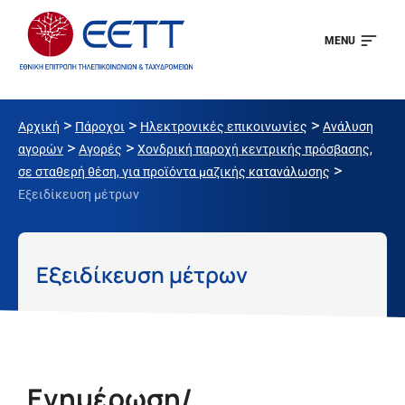
MENU
>
>
>
Αρχική
Πάροχοι
Ηλεκτρονικές επικοινωνίες
Ανάλυση
>
>
αγορών
Αγορές
Χονδρική παροχή κεντρικής πρόσβασης,
>
σε σταθερή θέση, για προϊόντα μαζικής κατανάλωσης
Εξειδίκευση μέτρων
Εξειδίκευση μέτρων
Ενημέρωση/