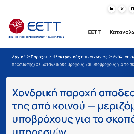
ΕΕΤΤ
Καταναλ
>
>
>
Αρχική
Πάροχοι
Ηλεκτρονικές επικοινωνίες
Ανάλυση α
πρόσβασης) σε μεταλλικούς βρόχους και υποβρόχους για το 
Χονδρική παροχή αποδε
της από κοινού — μεριζό
υποβρόχους για το σκοπ
υπηρεσιών