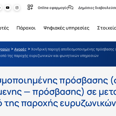
Online εφαρμογές
Δημόσιες διαβουλεύσ
ωτές
Πάροχοι
Ψηφιακές υπηρεσίες
Στοιχεί
>
>
γορών
Αγορές
Χονδρική παροχή αποδεσμοποιημένης πρόσβασης (
σκοπό της παροχής ευρυζωνικών και φωνητικών υπηρεσιών
σμοποιημένης πρόσβασης 
μενης — πρόσβασης) σε μετ
ό της παροχής ευρυζωνικών