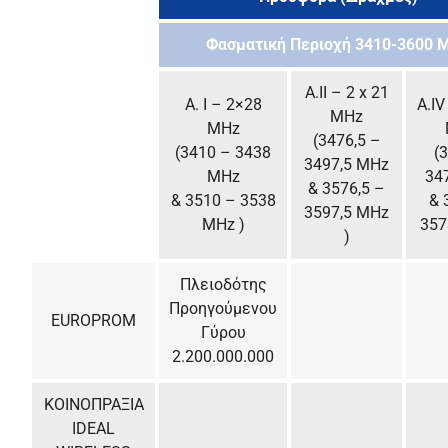
Φασματική Περιοχή 3410-3600 
A.ΙΙ – 2 x 21
A. Ι – 2×28
A.ΙV
MHz
MHz
(3476,5 –
(3410 – 3438
(
3497,5 MHz
MHz
34
& 3576,5 –
& 3510 – 3538
& 
3597,5 MHz
MHz )
357
)
Πλειοδότης
Προηγούμενου
EUROPROM
Γύρου
2.200.000.000
ΚΟΙΝΟΠΡΑΞΙΑ
IDEAL