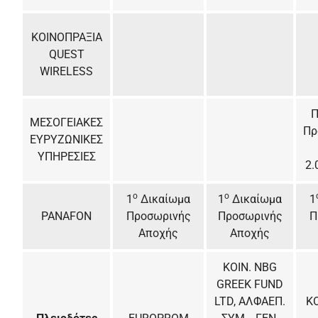
ΚΟΙΝΟΠΡΑΞΙΑ
QUEST
WIRELESS
Π
ΜΕΣΟΓΕΙΑΚΕΣ
Πρ
ΕΥΡΥΖΩΝΙΚΕΣ
ΥΠΗΡΕΣΙΕΣ
2.
ο
ο
1
Δικαίωμα
1
Δικαίωμα
1
PANAFON
Προσωρινής
Προσωρινής
Π
Αποχής
Αποχής
ΚΟΙΝ. NBG
GREEK FUND
LTD, AΛΦΑΕΠ.
Κ