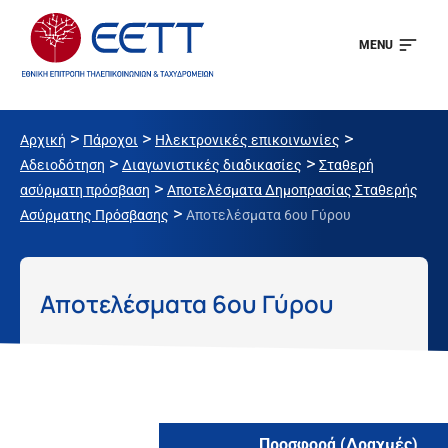
MENU
>
>
>
Αρχική
Πάροχοι
Ηλεκτρονικές επικοινωνίες
>
>
Αδειοδότηση
Διαγωνιστικές διαδικασίες
Σταθερή
>
ασύρματη πρόσβαση
Αποτελέσματα Δημοπρασίας Σταθερής
>
Ασύρματης Πρόσβασης
Αποτελέσματα 6ου Γύρου
Αποτελέσματα 6ου Γύρου
Προσφορά (Δραχμές)