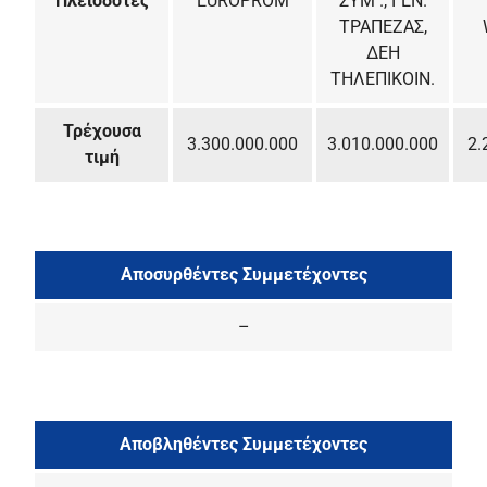
Πλειοδότες
EUROPROM
ΣΥΜ ., ΓΕΝ.
ΤΡΑΠΕΖΑΣ,
ΔΕΗ
ΤΗΛΕΠΙΚΟΙΝ.
Τρέχουσα
3.300.000.000
3.010.000.000
2.
τιμή
Αποσυρθέντες Συμμετέχοντες
–
Αποβληθέντες Συμμετέχοντες