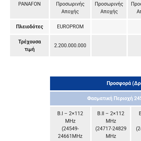
PANAFON
Προσωρινής
Προσωρινής
Προ
Αποχής
Αποχής
Α
Πλειοδότες
EUROPROM
Τρέχουσα
2.200.000.000
τιμή
Προσφορά (Δρ
Φασματική Περιοχή 24
B.I – 2×112
B.II – 2×112
B
MHz
MHz
(24549-
(24717-24829
(2
24661MHz
MHz