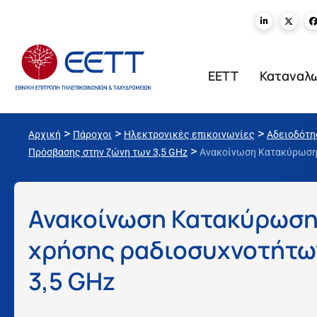
ΕΕΤΤ
Καταναλ
>
>
>
Αρχική
Πάροχοι
Ηλεκτρονικές επικοινωνίες
Αδειοδότη
>
Πρόσβασης στην ζώνη των 3,5 GHz
Ανακοίνωση Κατακύρωσης
Ανακοίνωση Κατακύρωση
χρήσης ραδιοσυχνοτήτω
3,5 GHz