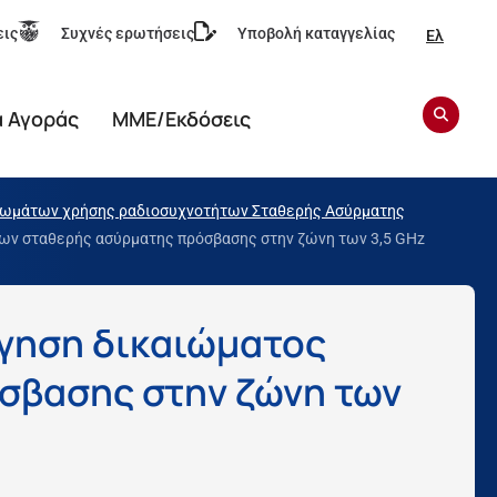
εις
Συχνές ερωτήσεις
Υποβολή καταγγελίας
Ελ
α Αγοράς
ΜΜΕ/Εκδόσεις
αιωμάτων χρήσης ραδιοσυχνοτήτων Σταθερής Ασύρματης
ων σταθερής ασύρματης πρόσβασης στην ζώνη των 3,5 GHz
γηση δικαιώματος
σβασης στην ζώνη των