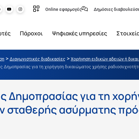
Online εφαρμογές
Δημόσιες διαβουλεύσ
ωτές
Πάροχοι
Ψηφιακές υπηρεσίες
Στοιχεί
>
>
ση
Διαγωνιστικές διαδικασίες
Χορήγηση ειδικών αδειών ή δικ
 Δημοπρασίας για τη χορήγηση δικαιώματος χρήσης ραδιοσυχνοτήτ
ς Δημοπρασίας για τη χορή
ν σταθερής ασύρματης πρό