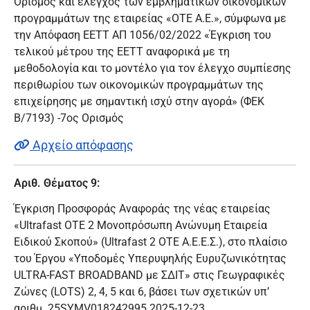
Ορισμός και έλεγχος των εμβληματικών οικονομικών
προγραμμάτων της εταιρείας «ΟΤΕ Α.Ε.», σύμφωνα με
την Απόφαση ΕΕΤΤ ΑΠ 1056/02/2022 «Έγκριση του
τελικού μέτρου της ΕΕΤΤ αναφορικά με τη
μεθοδολογία και το μοντέλο για τον έλεγχο συμπίεσης
περιθωρίου των οικονομικών προγραμμάτων της
επιχείρησης με σημαντική ισχύ στην αγορά» (ΦΕΚ
Β/7193) -7ος Ορισμός
Αρχείο απόφασης
Αριθ. Θέματος 9:
Έγκριση Προσφοράς Αναφοράς της νέας εταιρείας
«Ultrafast ΟΤΕ 2 Μονοπρόσωπη Ανώνυμη Εταιρεία
Ειδικού Σκοπού» (Ultrafast 2 OTE Α.Ε.Ε.Σ.), στο πλαίσιο
του Έργου «Υποδομές Υπερυψηλής Ευρυζωνικότητας
ULTRA-FAST BROADBAND με ΣΔΙΤ» στις Γεωγραφικές
Ζώνες (LOTS) 2, 4, 5 και 6, βάσει των σχετικών υπ’
αριθμ. 25SYMV018242995 2025-12-23,