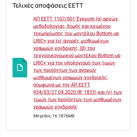
Τελικές αποφάσεις ΕΕΤΤ
ΑΠ ΕΕΤΤ 1107/001 Έγκριση (α) αρχών,
μεθοδολογίας, δομής και κειμένου
τεκμηρίωσης του μοντέλου Bottom up
LRIC+ για τις αγορές μισθωμένων
γραμμών χονδρικής, (β) του
τεχνοοικονομικού μοντέλου Bottom up
LRIC+ για τον υπολογισμό των τιμών
των προϊόντων των αγορών
μισθωμένων γραμμών χονδρικής,
σύμφωνα με την ΑΠ ΕΕΤΤ
934/03/27.04.2020 (Β’ 1833) και (γ) των
τιμών των προϊόντων των μισθωμένων
γραμμών χονδρικής
Μέγεθος 16.7876MB