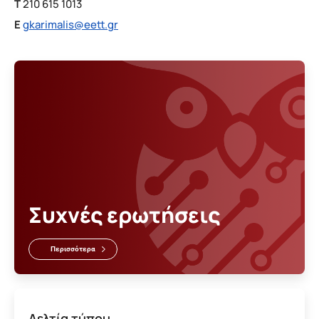
T
210 615 1013
E
gkarimalis@eett.gr
Συχνές ερωτήσεις
Περισσότερα
Δελτία τύπου