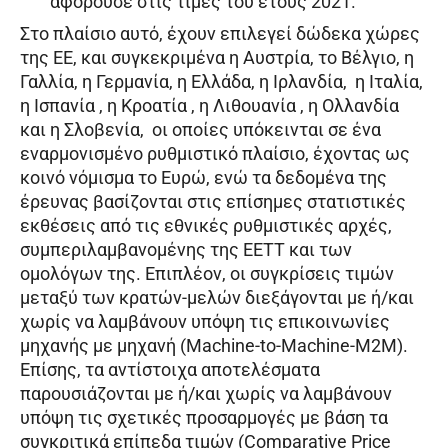
αφορούσε στις τιμές του έτους 2021.
Στο πλαίσιο αυτό, έχουν επιλεγεί δώδεκα χώρες
της ΕΕ, και συγκεκριμένα η Αυστρία, το Βέλγιο, η
Γαλλία, η Γερμανία, η Ελλάδα, η Ιρλανδία, η Ιταλία,
η Ισπανία , η Κροατία , η Λιθουανία , η Ολλανδία
και η Σλοβενία, οι οποίες υπόκεινται σε ένα
εναρμονισμένο ρυθμιστικό πλαίσιο, έχοντας ως
κοινό νόμισμα το Ευρώ, ενώ τα δεδομένα της
έρευνας βασίζονται στις επίσημες στατιστικές
εκθέσεις από τις εθνικές ρυθμιστικές αρχές,
συμπεριλαμβανομένης της ΕΕΤΤ και των
ομολόγων της. Επιπλέον, οι συγκρίσεις τιμών
μεταξύ των κρατών-μελών διεξάγονται με ή/και
χωρίς να λαμβάνουν υπόψη τις επικοινωνίες
μηχανής με μηχανή (Machine-to-Machine-M2M).
Επίσης, τα αντίστοιχα αποτελέσματα
παρουσιάζονται με ή/και χωρίς να λαμβάνουν
υπόψη τις σχετικές προσαρμογές με βάση τα
συγκριτικά επίπεδα τιμών (Comparative Price