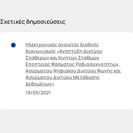
Σχετικές δημοσιεύσεις
Ηλεκτρονικός ανοικτός διεθνής
διαγωνισμός «Ανάπτυξη Δικτύου
Σταθερών και Κινητών Σταθμών
Εποπτείας Φάσματος Ραδιοσυχνοτήτων,
Ασύρματου Ψηφιακού Δικτύου Φωνής και
Ασύρματου Δικτύου Μετάδοσης
Δεδομένων»
19/05/2021