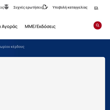
εις
Συχνές ερωτήσεις
Υποβολή καταγγελίας
Ελ
α Αγοράς
ΜΜΕ/Εκδόσεις
θωρίου κέρδους