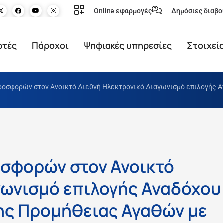
Online εφαρμογές
Δημόσιες διαβο
ωτές
Πάροχοι
Ψηφιακές υπηρεσίες
Στοιχεί
οσφορών στον Ανοικτό Διεθνή Ηλεκτρονικό Διαγωνισμό επιλογής Αν
σφορών στον Ανοικτό
γωνισμό επιλογής Αναδόχου
ης Προμήθειας Αγαθών με