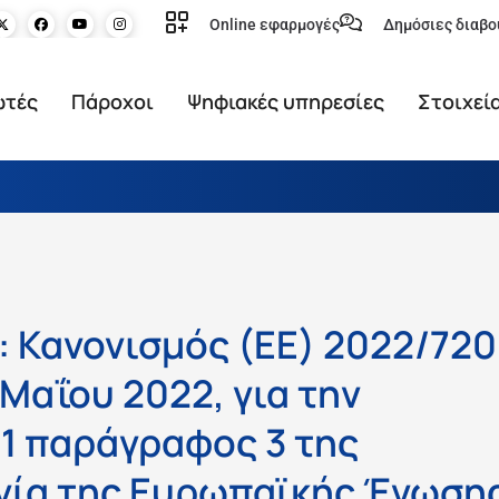
Online εφαρμογές
Δημόσιες διαβο
ωτές
Πάροχοι
Ψηφιακές υπηρεσίες
Στοιχεί
: Κανονισμός (ΕΕ) 2022/720
 Μαΐου 2022, για την
1 παράγραφος 3 της
ργία της Ευρωπαϊκής Ένωση