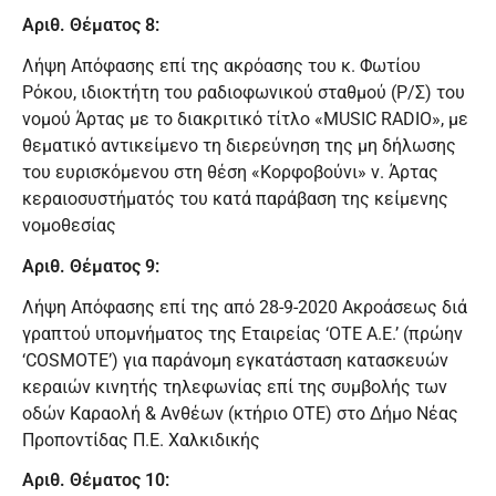
Αριθ. Θέματος 8:
Λήψη Απόφασης επί της ακρόασης του κ. Φωτίου
Ρόκου, ιδιοκτήτη του ραδιοφωνικού σταθμού (Ρ/Σ) του
νομού Άρτας με το διακριτικό τίτλο «MUSIC RADIO», με
θεματικό αντικείμενο τη διερεύνηση της μη δήλωσης
του ευρισκόμενου στη θέση «Κορφοβούνι» ν. Άρτας
κεραιοσυστήματός του κατά παράβαση της κείμενης
νομοθεσίας
Αριθ. Θέματος 9:
Λήψη Απόφασης επί της από 28-9-2020 Ακροάσεως διά
γραπτού υπομνήματος της Εταιρείας ‘ΟΤΕ Α.Ε.’ (πρώην
‘COSMOTE’) για παράνομη εγκατάσταση κατασκευών
κεραιών κινητής τηλεφωνίας επί της συμβολής των
οδών Καραολή & Ανθέων (κτήριο ΟΤΕ) στο Δήμο Νέας
Προποντίδας Π.Ε. Χαλκιδικής
Αριθ. Θέματος 10: