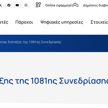
Online εφαρμογές
Δημόσιες διαβο
ωτές
Πάροχοι
Ψηφιακές υπηρεσίες
Στοιχεί
σιας διάταξης της 1081ης Συνεδρίασης
ξης της 1081ης Συνεδρίαση