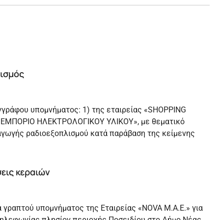
ισμός
γγράφου υπομνήματος: 1) της εταιρείας «SHOPPING
E - ΕΜΠΟΡΙΟ ΗΛΕΚΤΡΟΛΟΓΙΚΟΥ ΥΛΙΚΟΥ», με θεματικό
σαγωγής ραδιοεξοπλισμού κατά παράβαση της κείμενης
εις κεραιών
 γραπτού υπομνήματος της Εταιρείας «NOVA Μ.Α.Ε.» για
ηλεφωνίας πλησίον περιοχής Ποσειδίου στο Δήμο Νέας