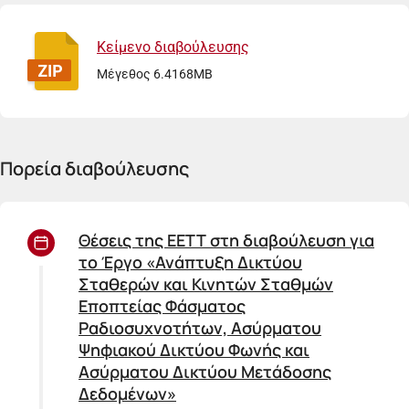
Κείμενο διαβούλευσης
Μέγεθος 6.4168MB
Πορεία διαβούλευσης
Θέσεις της ΕΕΤΤ στη διαβούλευση για
το Έργο «Ανάπτυξη Δικτύου
Σταθερών και Κινητών Σταθμών
Εποπτείας Φάσματος
Ραδιοσυχνοτήτων, Ασύρματου
Ψηφιακού Δικτύου Φωνής και
Ασύρματου Δικτύου Μετάδοσης
Δεδομένων»