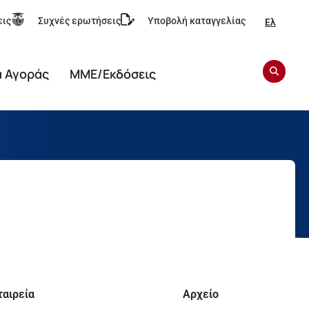
εις
Συχνές ερωτήσεις
Υποβολή καταγγελίας
Ελ
α Αγοράς
ΜΜΕ/Εκδόσεις
ταιρεία
Αρχείο