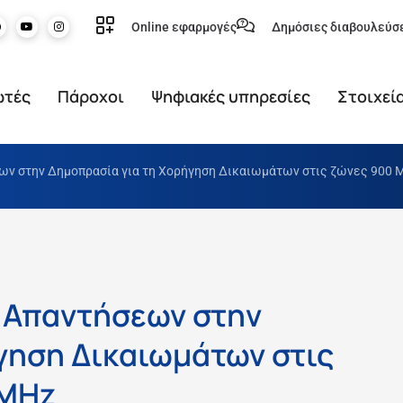
Online εφαρμογές
Δημόσιες διαβουλεύσ
ωτές
Πάροχοι
Ψηφιακές υπηρεσίες
Στοιχεί
ν στην Δημοπρασία για τη Χορήγηση Δικαιωμάτων στις ζώνες 900 MH
 Απαντήσεων στην
γηση Δικαιωμάτων στις
 MHz