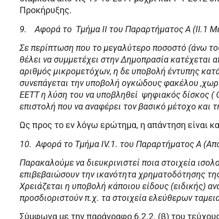
Προκήρυξης.
9.
Αφορά το Τμήμα ΙΙ του Παραρτήματος Α (ΙΙ.1 Μ
Σε περίπτωση που το μεγαλύτερο ποσοστό (άνω το
θέλει να συμμετέχει στην Δημοπρασία κατέχεται α
αριθμός μικρομετόχων, η δε υποβολή έντυπης κατ
συνεπάγεται την υποβολή ογκώδους φακέλου ,χωρί
ΕΕΤΤ η λύση του να υποβληθεί ψηφιακός δίσκος ( 
επιστολή που να αναφέρει τον βασικό μέτοχο και 
Ως προς το εν λόγω ερώτημα, η απάντηση είναι κ
10.
Αφορά το Τμήμα ΙV.1. του Παραρτήματος Α (Απ
Παρακαλούμε να διευκρινιστεί ποια στοιχεία ισολ
επιβεβαιώσουν την ικανότητα χρηματοδότησης τη
Χρειάζεται η υποβολή κάποιου είδους (ειδικής) α
προσδιοριστούν π.χ. τα στοιχεία ελεύθερων ταμει
Σύμφωνα με την παράγραφο 6.2.2. (β) του τεύχου