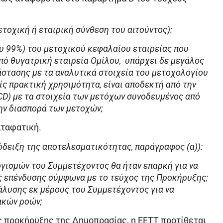
ετοχική ή εταιρική σύνθεση του αιτούντος):
υ 99%) του μετοχικού κεφαλαίου εταιρείας που
πό θυγατρική εταιρεία Ομίλου, υπάρχει δε μεγάλος
άστασης με τα αναλυτικά στοιχεία του μετοχολογίου
ς πρακτική χρησιμότητα, είναι αποδεκτή από την
CD) με τα στοιχεία των μετόχων συνοδευμένος από
την διασπορά των μετοχών;
αταφατική.
όδειξη της αποτελεσματικότητας, παράγραφος (α)):
ογισμών του Συμμετέχοντος θα ήταν επαρκή για να
ς επένδυσης σύμφωνα με το τεύχος της Προκήρυξης;
νάλυσης εκ μέρους του Συμμετέχοντος για να
ακών ροών;
ς προκήρυξης της Δημοπρασίας, η ΕΕΤΤ προτίθεται