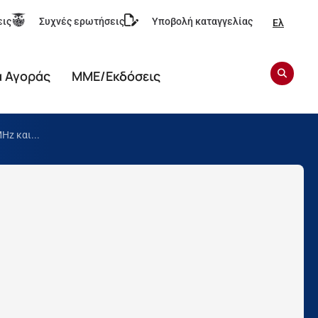
εις
Συχνές ερωτήσεις
Υποβολή καταγγελίας
Ελ
α Αγοράς
ΜΜΕ/Εκδόσεις
z και...