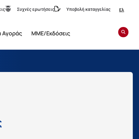
εις
Συχνές ερωτήσεις
Υποβολή καταγγελίας
Ελ
α Αγοράς
ΜΜΕ/Εκδόσεις
ς