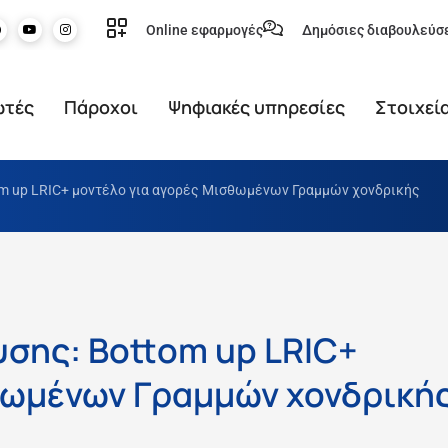
Online εφαρμογές
Δημόσιες διαβουλεύσ
ωτές
Πάροχοι
Ψηφιακές υπηρεσίες
Στοιχεί
m up LRIC+ μοντέλο για αγορές Μισθωμένων Γραμμών χονδρικής
σης: Bottom up LRIC+
θωμένων Γραμμών χονδρική