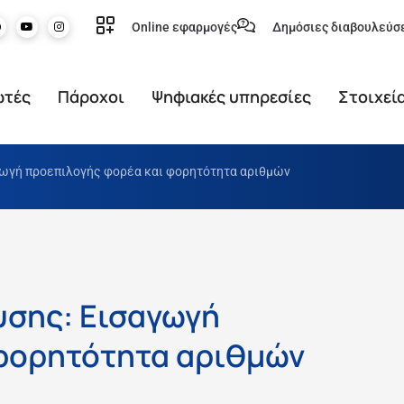
Online εφαρμογές
Δημόσιες διαβουλεύσ
ωτές
Πάροχοι
Ψηφιακές υπηρεσίες
Στοιχεί
ωγή προεπιλογής φορέα και φορητότητα αριθμών
υσης: Εισαγωγή
 φορητότητα αριθμών